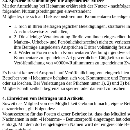
3a. Spezielle Bestimmungen für angemeldete Nutzer
Mit der Anmeldung bei Hebamme erklärt sich der Nutzer - nachfolge
folgenden Nutzungsbedingungen einverstanden:
Mitglieder, die sich an Diskussionsforen und Kommentaren beteiligen,
1. Sich in Ihren Beiträgen jeglicher Beleidigungen, strafbarer 
Ausdrucksweise zu enthalten,
2. Die alleinige Verantwortung für die von ihnen eingestellten I
Marken-, Urheber- und Persönlichkeitsrechte) nicht zu verlet
ihre Beiträge ausgelösten Ansprüchen Dritter vollständig freizus
3. Weder in Foren noch in Kommentaren Werbung irgendwelche
Kommentare zu irgendeiner Art gewerblicher Tätigkeit zu nutzen
Veröffentlichung von »0900«-Rufnummern zu irgendeinem Zw
Es besteht keinerlei Anspruch auf Veröffentlichung von eingereicht
Betreiber von »Hebamme« behalten sich vor, Kommentare und Forenb
oder zu löschen. Bei Verletzungen der Pflichten unter 1), 2) und 3) beh
Mitgliedschaft zeitlich begrenzt zu sperren oder dauernd zu löschen.
4. Einreichen von Beiträgen und Artikeln
Soweit das Mitglied von der Möglichkeit Gebrauch macht, eigene Be
einzureichen, gilt Folgendes:
Voraussetzung für das Posten eigener Beiträge ist, dass das Mitglied 
Nachnamen in sein »Hebamme« - Benutzerprofil eingetragen hat oder 
einträgt. Mit dem dort eingetragenen Namen wird der eingereichte Beit
gekennzeichnet.