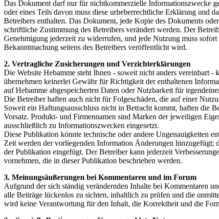
Das Dokument darf nur für nichtkommerzielle Informationszwecke g
oder eines Teils davon muss diese urheberrechtliche Erklärung und da
Betreibers enthalten. Das Dokument, jede Kopie des Dokuments oder 
schriftliche Zustimmung des Betreibers verändert werden. Der Betreibe
Genehmigung jederzeit zu widerrufen, und jede Nutzung muss sofort ei
Bekanntmachung seitens des Betreibers veröffentlicht wird.
2. Vertragliche Zusicherungen und Verzichterklärungen
Die Website Hebamme steht Ihnen - soweit nicht anders vereinbart - 
übernehmen keinerlei Gewähr für Richtigkeit der enthaltenen Informat
auf Hebamme abgespeicherten Daten oder Nutzbarkeit für irgendein
Die Betreiber haften auch nicht für Folgeschäden, die auf einer Nut
Soweit ein Haftungsausschluss nicht in Betracht kommt, haften die Bet
Vorsatz. Produkt- und Firmennamen sind Marken der jeweiligen Eige
ausschließlich zu Informationszwecken eingesetzt.
Diese Publikation könnte technische oder andere Ungenauigkeiten ent
Zeit werden der vorliegenden Information Änderungen hinzugefügt;
der Publikation eingefügt. Der Betreiber kann jederzeit Verbesseru
vornehmen, die in dieser Publikation beschrieben werden.
3. Meinungsäußerungen bei Kommentaren und im Forum
Aufgrund der sich ständig verändernden Inhalte bei Kommentaren und
alle Beiträge lückenlos zu sichten, inhaltlich zu prüfen und die unmit
wird keine Verantwortung für den Inhalt, die Korrektheit und die Fo