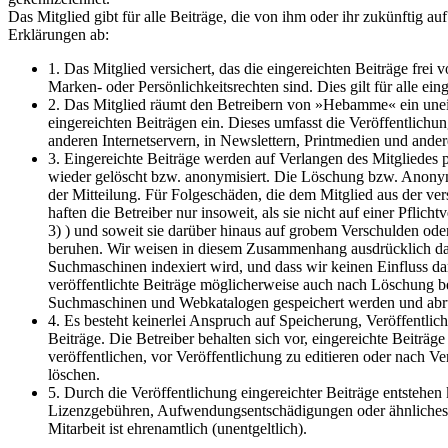
Das Mitglied gibt für alle Beiträge, die von ihm oder ihr zukünftig 
Erklärungen ab:
1. Das Mitglied versichert, das die eingereichten Beiträge frei 
Marken- oder Persönlichkeitsrechten sind. Dies gilt für alle ei
2. Das Mitglied räumt den Betreibern von »Hebamme« ein une
eingereichten Beiträgen ein. Dieses umfasst die Veröffentlich
anderen Internetservern, in Newslettern, Printmedien und ander
3. Eingereichte Beiträge werden auf Verlangen des Mitgliedes 
wieder gelöscht bzw. anonymisiert. Die Löschung bzw. Anonym
der Mitteilung. Für Folgeschäden, die dem Mitglied aus der ve
haften die Betreiber nur insoweit, als sie nicht auf einer Pflich
3) ) und soweit sie darüber hinaus auf grobem Verschulden od
beruhen. Wir weisen in diesem Zusammenhang ausdrücklich d
Suchmaschinen indexiert wird, und dass wir keinen Einfluss da
veröffentlichte Beiträge möglicherweise auch nach Löschung
Suchmaschinen und Webkatalogen gespeichert werden und abru
4. Es besteht keinerlei Anspruch auf Speicherung, Veröffentlic
Beiträge. Die Betreiber behalten sich vor, eingereichte Beitr
veröffentlichen, vor Veröffentlichung zu editieren oder nach V
löschen.
5. Durch die Veröffentlichung eingereichter Beiträge entstehe
Lizenzgebühren, Aufwendungsentschädigungen oder ähnliches
Mitarbeit ist ehrenamtlich (unentgeltlich).