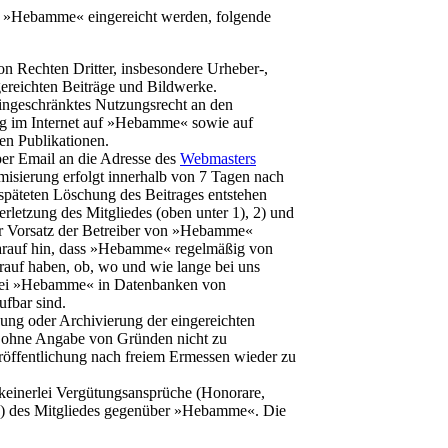
auf »Hebamme« eingereicht werden, folgende
von Rechten Dritter, insbesondere Urheber-,
ngereichten Beiträge und Bildwerke.
ingeschränktes Nutzungsrecht an den
ung im Internet auf »Hebamme« sowie auf
en Publikationen.
per Email an die Adresse des
Webmasters
isierung erfolgt innerhalb von 7 Tagen nach
rspäteten Löschung des Beitrages entstehen
tverletzung des Mitgliedes (oben unter 1), 2) und
er Vorsatz der Betreiber von »Hebamme«
arauf hin, dass »Hebamme« regelmäßig von
rauf haben, ob, wo und wie lange bei uns
 bei »Hebamme« in Datenbanken von
fbar sind.
hung oder Archivierung der eingereichten
äge ohne Angabe von Gründen nicht zu
eröffentlichung nach freiem Ermessen wieder zu
n keinerlei Vergütungsansprüche (Honorare,
) des Mitgliedes gegenüber »Hebamme«. Die