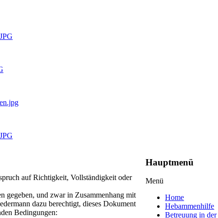
.JPG
PG
en.jpg
.JPG
Hauptmenü
ruch auf Richtigkeit, Vollständigkeit oder
Menü
ehen gegeben, und zwar in Zusammenhang mit
Home
 jedermann dazu berechtigt, dieses Dokument
Hebammenhilfe
enden Bedingungen:
Betreuung in der